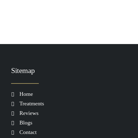
TOEVOEGEN AAN WINKELWAGEN
DP Barrier Body Butter SPF 50
€
89.00
Sitemap
Home
Treatments
Reviews
Blogs
Contact