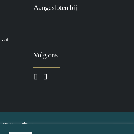
Aangesloten bij
raat
Volg ons
oorwaarden webshop