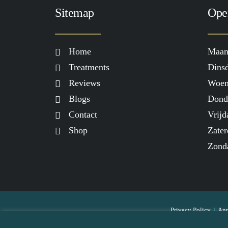
Sitemap
Ope
Home
Maan
Treatments
Dinsd
Reviews
Woen
Blogs
Dond
Contact
Vrijd
Shop
Zater
Zond
Privacy Policy
|
Ann