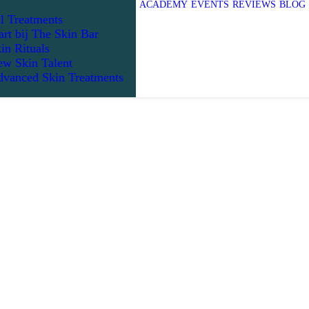
ACADEMY
EVENTS
REVIEWS
BLOG
l Treatments
art bij The Skin Bar
in Rituals
w Skin Talent
vanced Skin Treatments