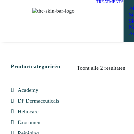
TREATMENTS
Al
St
Sk
Ne
Ad
Productcategorieën
Toont alle 2 resultaten
Academy
DP Dermaceuticals
Heliocare
Exosomen
Reiniging