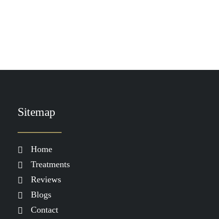
TOEVOEGEN AAN WINKELWAGEN
Heliocare AK Fluid SPF100
€
38.50
Sitemap
Home
Treatments
Reviews
Blogs
Contact