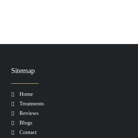
TOEVOEGEN AAN WINKELWAGEN
DP RER Eye Serum
€
79.00
Sitemap
Home
Treatments
Reviews
Blogs
Contact