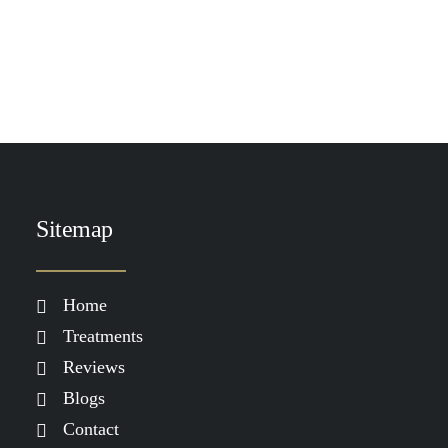
TOEVOEGEN AAN WINKELWAGEN
DP Exo-Skin Moisturizer 30 ml
€
299.00
Sitemap
Home
Treatments
Reviews
Blogs
Contact