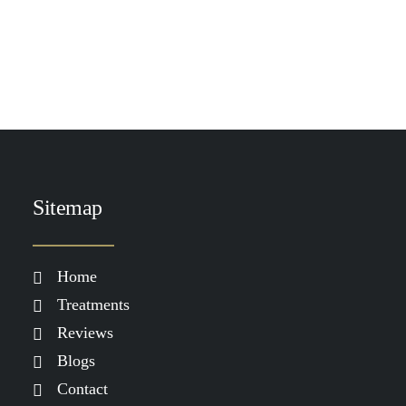
TOEVOEGEN AAN WINKELWAGEN
DP CLR Lotion 50 ml - vernieuwde formule!
€
109.00
Sitemap
Home
Treatments
Reviews
Blogs
Contact