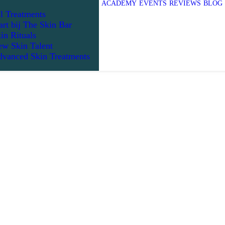
ACADEMY
EVENTS
REVIEWS
BLOG
l Treatments
art bij The Skin Bar
in Rituals
w Skin Talent
vanced Skin Treatments