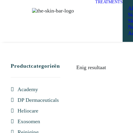
TREATMENTS
Al
St
Sk
Ne
Ad
Productcategorieën
Enig resultaat
Academy
DP Dermaceuticals
Heliocare
Exosomen
Reiniging