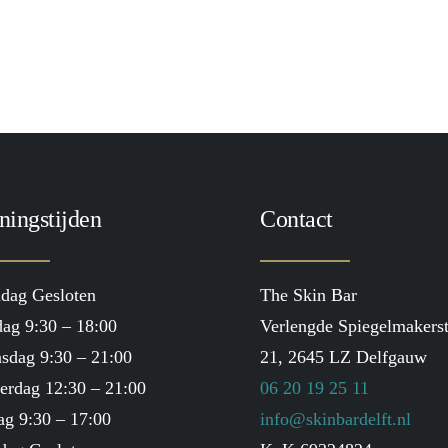
TOEVOEGEN AAN WINKELWAGEN
Skin Ritual Program
€
299.00
ningstijden
Contact
dag Gesloten
The Skin Bar
ag 9:30 – 18:00
Verlengde Spiegelmakerst
sdag 9:30 – 21:00
21, 2645 LZ Delfgauw
erdag 12:30 – 21:00
06 20 19 25 11
ag 9:30 – 17:00
info@skinbardelft.nl