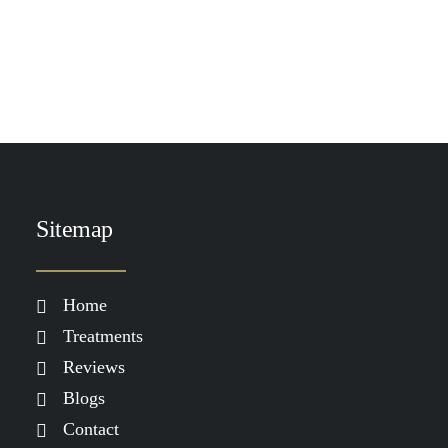
TOEVOEGEN AAN WINKELWAGEN
Roquebrun Face Mist Self-Tan Dark
€
39.00
Sitemap
Home
Treatments
Reviews
Blogs
Contact