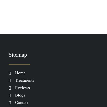
TOEVOEGEN AAN WINKELWAGEN
DP CLR Clarifying Mask
€
59.00
Sitemap
Home
Treatments
Reviews
Blogs
Contact