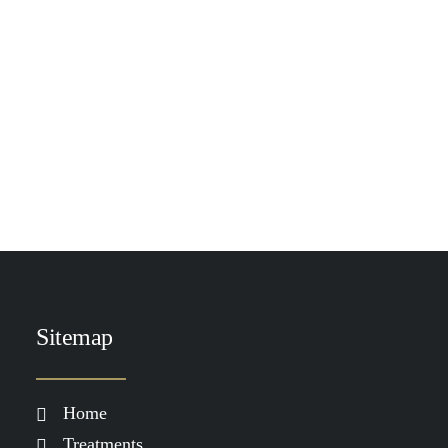
TOEVOEGEN AAN WINKELWAGEN
DP Vitamin Rich Repair 50 ml
€
125.00
Sitemap
Home
Treatments