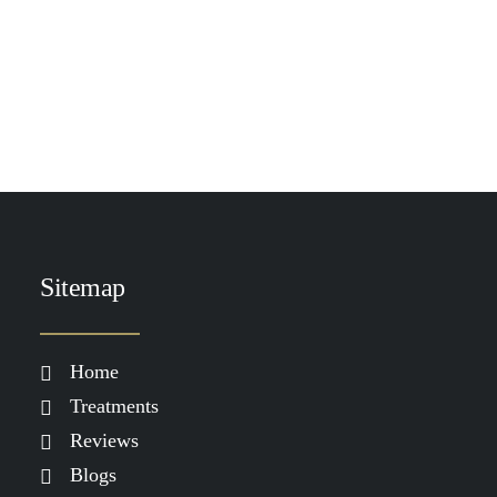
TOEVOEGEN AAN WINKELWAGEN
Heliocare AK Fluid SPF100
€
38.50
Sitemap
Home
Treatments
Reviews
Blogs