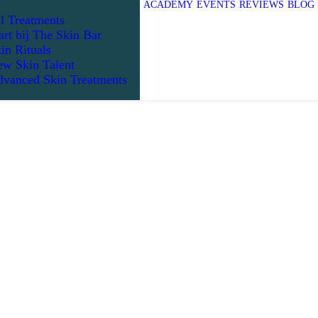
ACADEMY
EVENTS
REVIEWS
BLOG
l Treatments
art bij The Skin Bar
in Rituals
w Skin Talent
vanced Skin Treatments