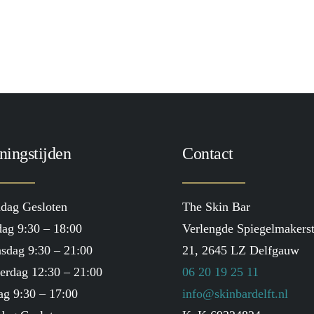
TOEVOEGEN AAN WINKELWAGEN
Heliocare AK Fluid SPF100
€
38.50
ningstijden
Contact
dag Gesloten
The Skin Bar
ag 9:30 – 18:00
Verlengde Spiegelmakerst
sdag 9:30 – 21:00
21, 2645 LZ Delfgauw
erdag 12:30 – 21:00
06 20 19 25 11
ag 9:30 – 17:00
info@skinbardelft.nl