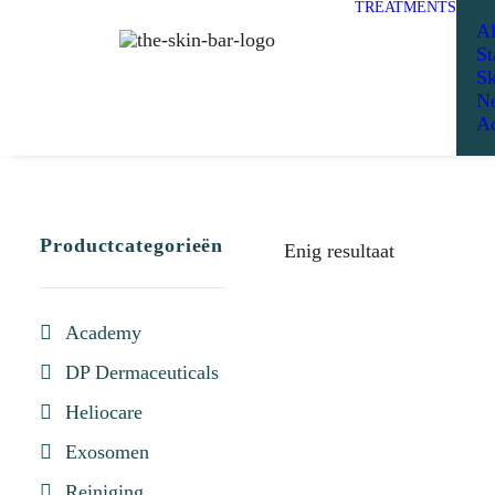
TREATMENTS
Al
St
Sk
Ne
Ad
Productcategorieën
Enig resultaat
Academy
DP Dermaceuticals
Heliocare
Exosomen
Reiniging