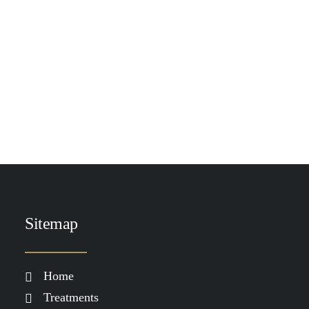
'Girls just wanna have sun'Een mooie
gebruinde huid.. het doet je benen slanker…
Sitemap
Home
Treatments