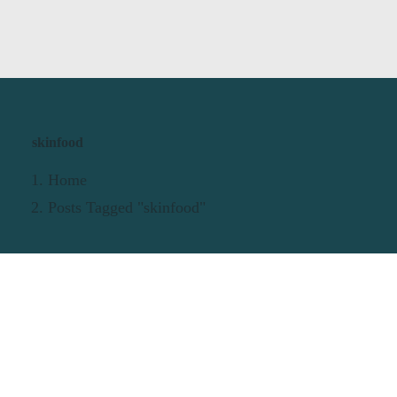
skinfood
Home
Posts Tagged "skinfood"