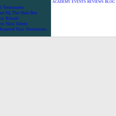
ACADEMY
EVENTS
REVIEWS
BLOG
l Treatments
art bij The Skin Bar
in Rituals
w Skin Talent
vanced Skin Treatments