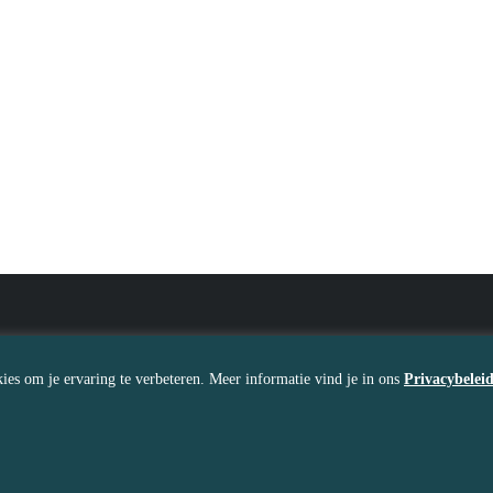
osmakelijk verbonden staan met…
stijden
Contact
ies om je ervaring te verbeteren. Meer informatie vind je in ons
Privacybelei
Gesloten
The Skin Bar
:30 – 18:00
Verlengde Spiegelmakerst