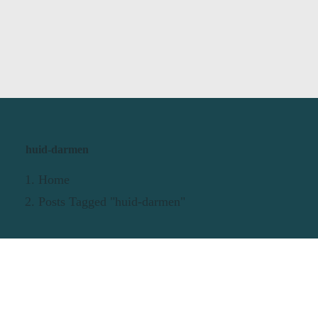
huid-darmen
Home
Posts Tagged "huid-darmen"