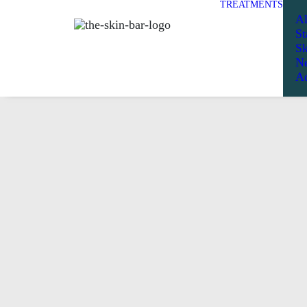
TREATMENTS
Al
St
Sk
Ne
Ad