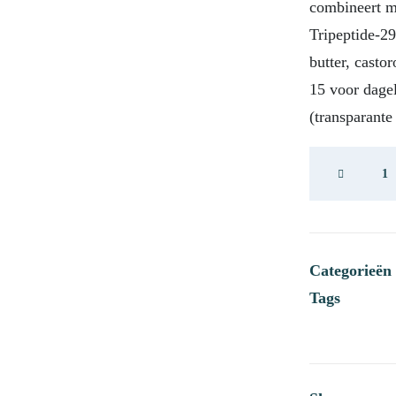
combineert me
Tripeptide-29
butter, casto
15 voor dage
(transparante
Roquebrun
Peptides
Lip
Balm
SPF15
Clear
Categorieën
aantal
Tags