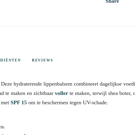
Share
EDIËNTEN
REVIEWS
 Deze hydraterende lippenbalsem combineert dagelijkse voe
lad te maken en zichtbaar
voller
te maken, terwijl shea boter, 
 met
SPF 15
om te beschermen tegen UV-schade.
ns.