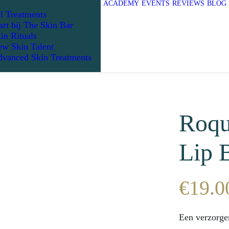
ACADEMY
EVENTS
REVIEWS
BLOG
l Treatments
art bij The Skin Bar
in Rituals
w Skin Talent
vanced Skin Treatments
Roqu
Lip 
€
19.0
Een verzorge