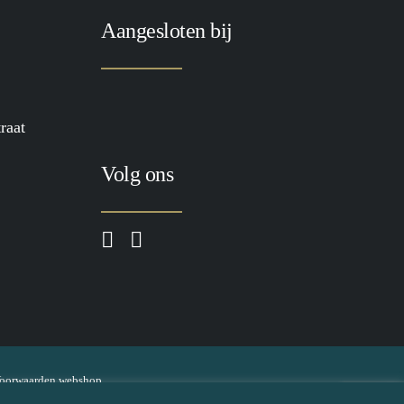
Aangesloten bij
raat
Volg ons
oorwaarden webshop