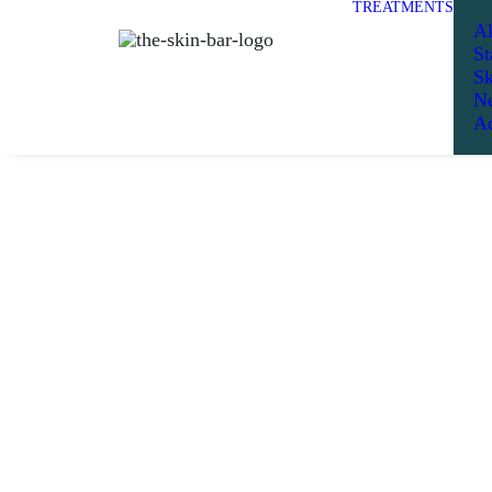
TREATMENTS
Al
St
Sk
Ne
Ad