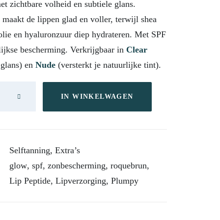
t zichtbare volheid en subtiele glans.
 maakt de lippen glad en voller, terwijl shea
rolie en hyaluronzuur diep hydrateren. Met SPF
lijkse bescherming. Verkrijgbaar in
Clear
 glans) en
Nude
(versterkt je natuurlijke tint).
IN WINKELWAGEN
Selftanning
,
Extra’s
glow
,
spf
,
zonbescherming
,
roquebrun
,
Lip Peptide
,
Lipverzorging
,
Plumpy