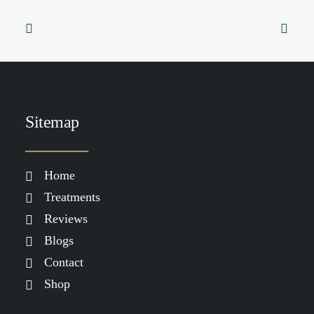
Sitemap
TOEVOEGEN AAN WINKELWAGEN
Heliocare Gel Oil-Free SPF50
€
32.00
Home
Treatments
Reviews
Blogs
Contact
Shop