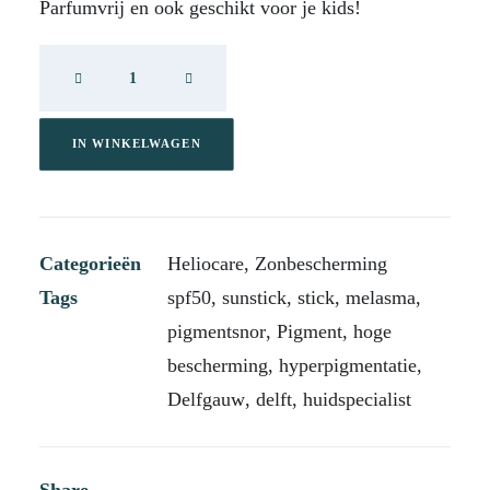
Parfumvrij en ook geschikt voor je kids!
Heliocare
Pediatrics
SunStick
SPF50
IN WINKELWAGEN
aantal
Categorieën
Heliocare
,
Zonbescherming
Tags
spf50
,
sunstick
,
stick
,
melasma
,
pigmentsnor
,
Pigment
,
hoge
bescherming
,
hyperpigmentatie
,
Delfgauw
,
delft
,
huidspecialist