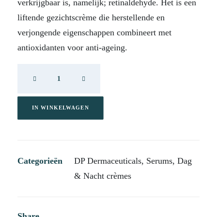
verkrijgbaar is, namelijk; retinaldehyde. Het is een
liftende gezichtscrème die herstellende en
verjongende eigenschappen combineert met
antioxidanten voor anti-ageing.
DP
Retinal
Active
15
IN WINKELWAGEN
ml
aantal
Categorieën
DP Dermaceuticals
,
Serums
,
Dag
& Nacht crèmes
Share