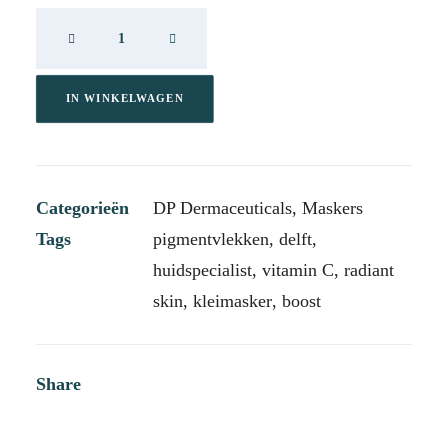
DP
Radiant-
C
Mask
IN WINKELWAGEN
aantal
Categorieën
DP Dermaceuticals
,
Maskers
Tags
pigmentvlekken
,
delft
,
huidspecialist
,
vitamin C
,
radiant
skin
,
kleimasker
,
boost
Share