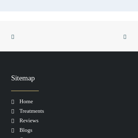
TOEVOEGEN AAN WINKELWAGEN
DP Brightening Starter Kit
Sitemap
€
139.00
Home
Treatments
Reviews
Blogs