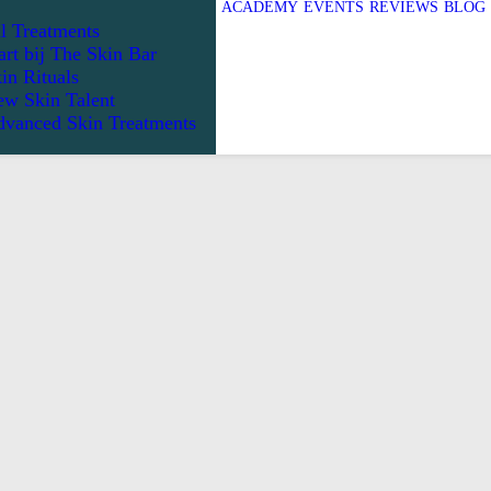
ACADEMY
EVENTS
REVIEWS
BLOG
l Treatments
art bij The Skin Bar
in Rituals
w Skin Talent
vanced Skin Treatments