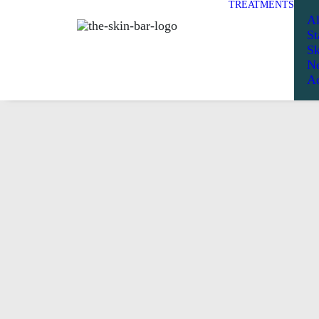
TREATMENTS
Al
St
Sk
Ne
Ad