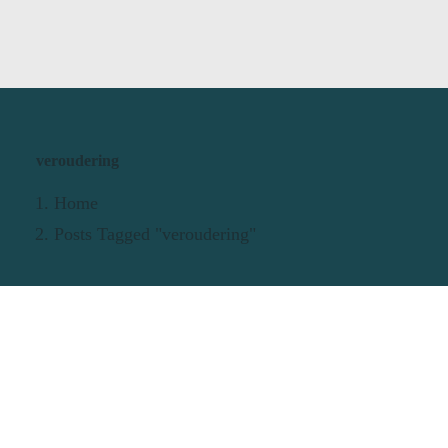
veroudering
Home
Posts Tagged "veroudering"