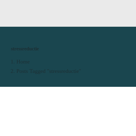
stressreductie
Home
Posts Tagged "stressreductie"