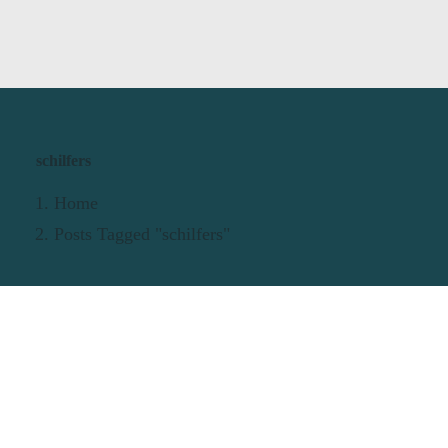
schilfers
Home
Posts Tagged "schilfers"