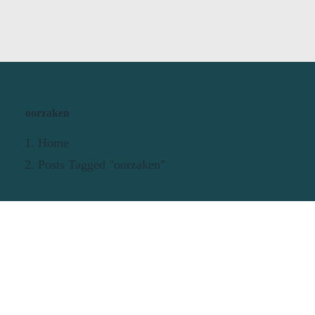
oorzaken
Home
Posts Tagged "oorzaken"