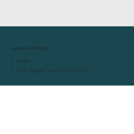
natural facelifting
Home
Posts Tagged "natural facelifting"