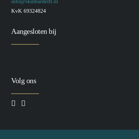
info@skinbardelft.nl
KvK 69324824
Aangesloten bij
Volg ons