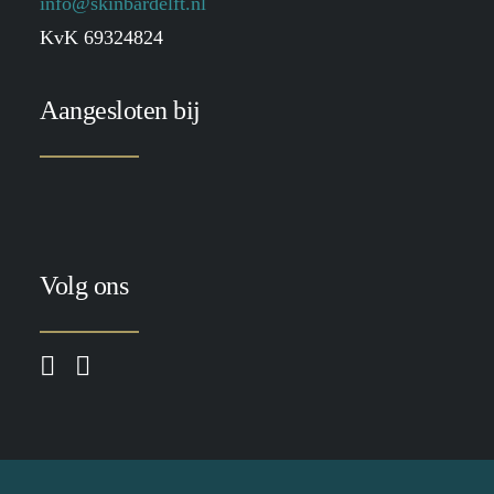
info@skinbardelft.nl
KvK 69324824
Aangesloten bij
Volg ons