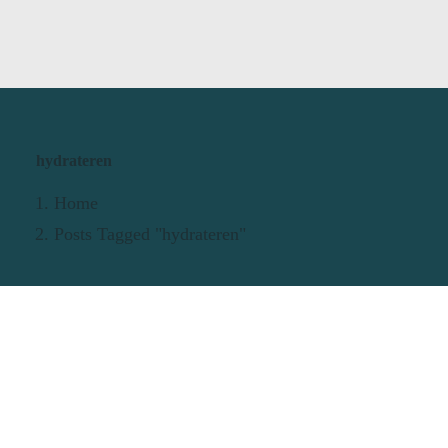
hydrateren
Home
Posts Tagged "hydrateren"