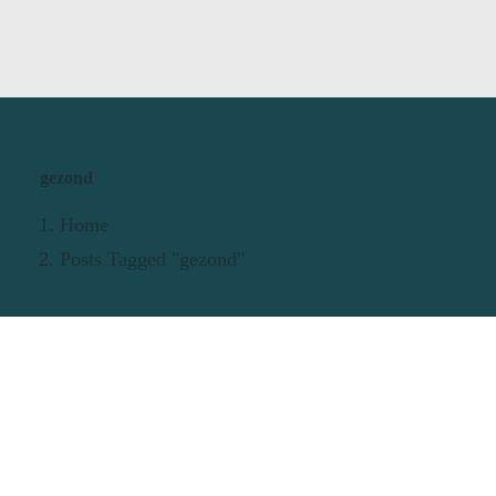
gezond
Home
Posts Tagged "gezond"