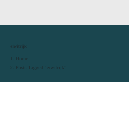
eiwitrijk
Home
Posts Tagged "eiwitrijk"