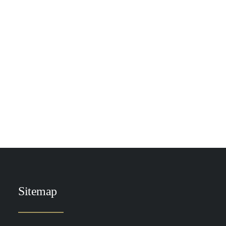
Werkt een collageen supplement?
Collageenpoeder, feit of fabel?
Collageenpoeders…
by Demi Spaander
Sitemap