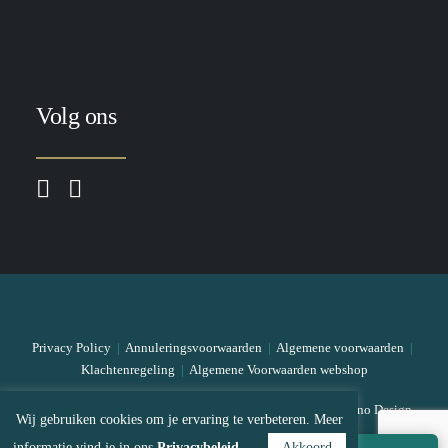
Volg ons
Privacy Policy
|
Annuleringsvoorwaarden
|
Algemene voorwaarden
|
Klachtenregeling
|
Algemene Voorwaarden webshop
© 2026 The Skin Bar All rights reserved
|
Designed by Mono Design
Wij gebruiken cookies om je ervaring te verbeteren. Meer
informatie vind je in ons
Privacybeleid
Akkoord