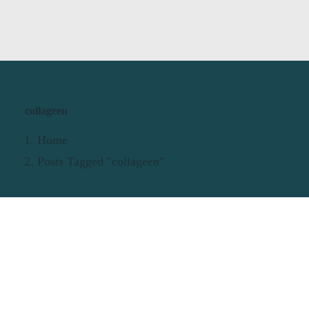
collageen
Home
Posts Tagged "collageen"