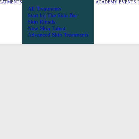
EATMENTS
ACADEMY
EVENTS
All Treatments
Start bij The Skin Bar
Skin Rituals
New Skin Talent
Advanced Skin Treatments