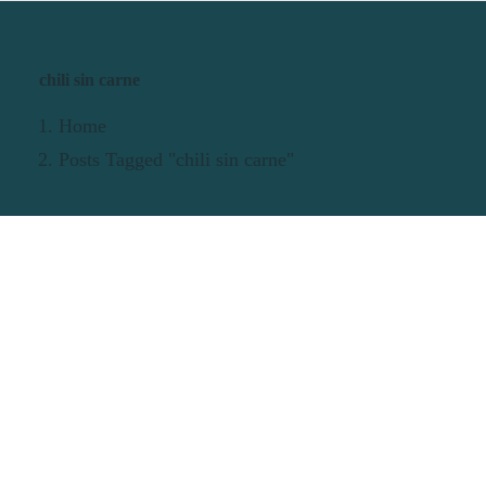
chili sin carne
Home
Posts Tagged "chili sin carne"